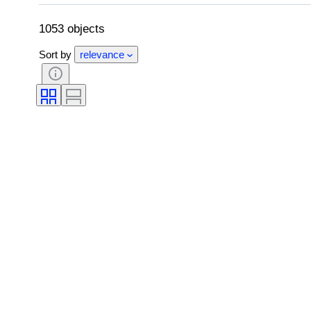
エディション
カラー
時計ムー
制作者
モデル
1053 objects
Sort by
relevance