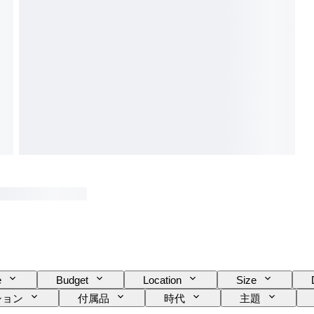
e
Budget
Location
Size
ション
付属品
時代
主題