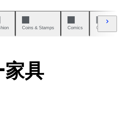
hion
Coins & Stamps
Comics
Cars & Bikes
ー家具