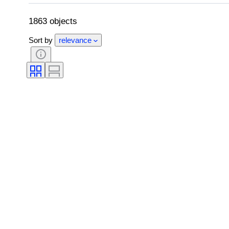
スタイル
署名
カラー
オリジナル/レプリカ
来歴
1863 objects
Sort by
relevance