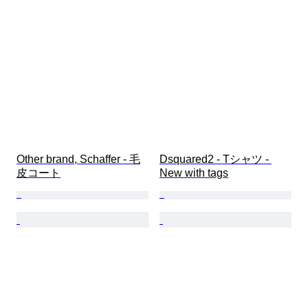
Other brand, Schaffer - 毛
Dsquared2 - Tシャツ - 
皮コート
New with tags