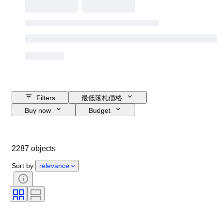
Filters
最低落札価格
Buy now
Budget
Closing date
Location
ブランド
Object
2287 objects
Country of origin
素材
性別
コンディション
時代
Sort by
relevance
スタイル
カラー
衣類サイズ
商品表記サイズ
時代
パターン
シャツ襟サイズ
付属品あり