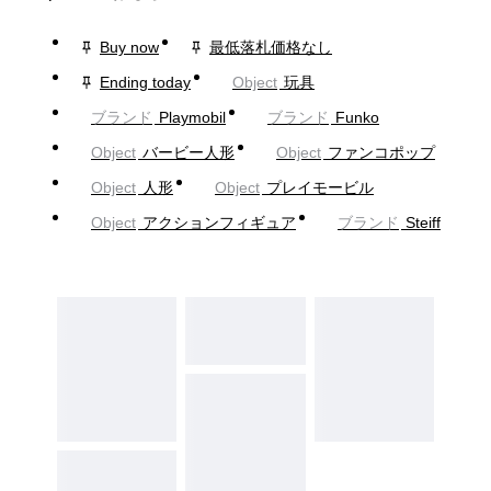
Buy now
最低落札価格なし
Ending today
Object
玩具
ブランド
Playmobil
ブランド
Funko
Object
バービー人形
Object
ファンコポップ
Object
人形
Object
プレイモービル
Object
アクションフィギュア
ブランド
Steiff