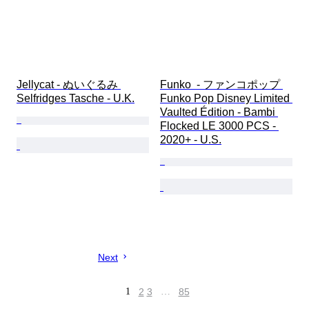
Jellycat - ぬいぐるみ 
Funko  - ファンコポップ 
Selfridges Tasche - U.K.
Funko Pop Disney Limited 
Vaulted Édition - Bambi 
Flocked LE 3000 PCS - 
2020+ - U.S.
Next
1
2
3
…
85