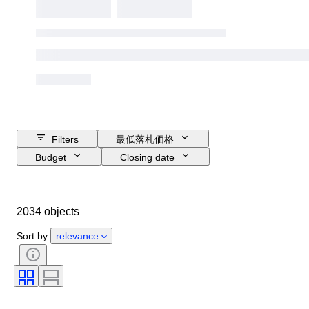
Filters
最低落札価格
Budget
Closing date
Location
ブランド
Object
Country of origin
素材
2034 objects
コンディション
付属品
時代
主題
スタイル
Sort by
relevance
技法
署名
エディション
言語
カラー
通貨
スケール
シリーズ
アーティスト
オリジナル/レプリカ