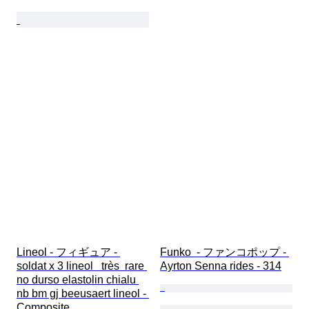
Lineol - フィギュア - 
Funko  - ファンコポップ - 
soldat x 3 lineol   très  rare 
Ayrton Senna rides - 314
no durso elastolin chialu 
nb bm gj beeusaert lineol - 
Composite