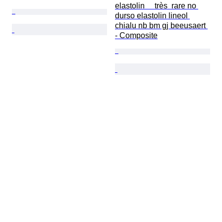
elastolin     très  rare no 
durso elastolin lineol 
chialu nb bm gj beeusaert 
- Composite