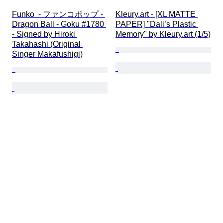
Funko  - ファンコポップ - 
Kleury.art - [XL MATTE 
Dragon Ball - Goku #1780 
PAPER] "Dali’s Plastic 
- Signed by Hiroki 
Memory" by Kleury.art (1/5)
Takahashi (Original 
Singer Makafushigi)