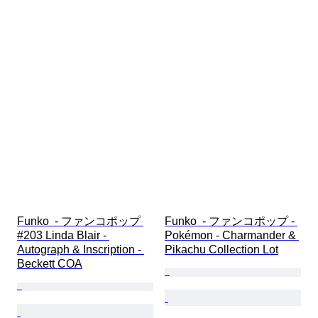
Funko  - ファンコポップ 
Funko  - ファンコポップ - 
#203 Linda Blair - 
Pokémon - Charmander & 
Autograph & Inscription - 
Pikachu Collection Lot
Beckett COA