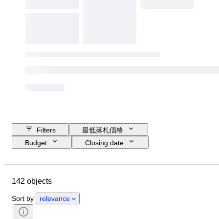
Filters
最低落札価格
Budget
Closing date
Location
ブランド
Object
Country of origin
素材
142 objects
コンディション
付属品
時代
スタイル
カラー
Sort by
relevance
オリジナル/レプリカ
時代
スポーツイベント
スポーツ