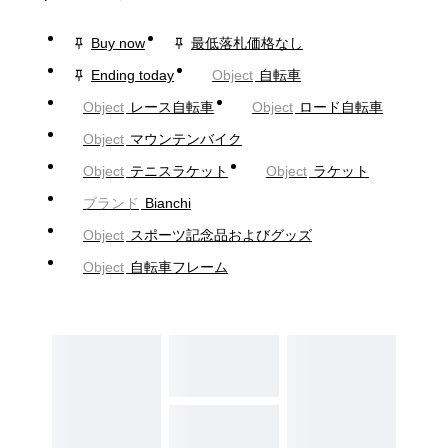
Buy now
最低落札価格なし
Ending today
Object
自転車
Object
レース自転車
Object
ロード自転車
Object
マウンテンバイク
Object
テニスラケット
Object
ラケット
ブランド
Bianchi
Object
スポーツ記念品およびグッズ
Object
自転車フレーム