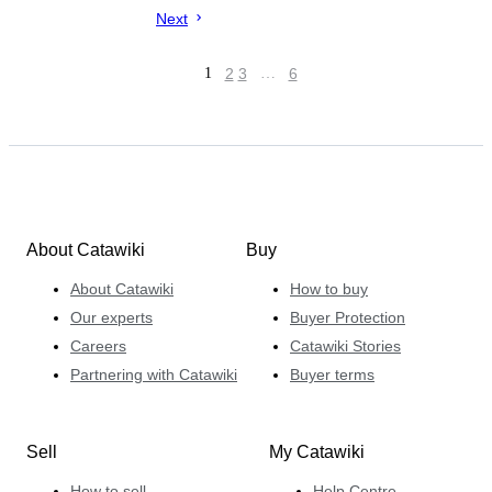
Next
1
2
3
…
6
About Catawiki
Buy
About Catawiki
How to buy
Our experts
Buyer Protection
Careers
Catawiki Stories
Partnering with Catawiki
Buyer terms
Sell
My Catawiki
How to sell
Help Centre