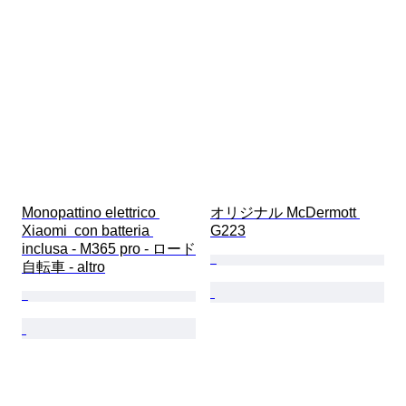
Monopattino elettrico 
オリジナル McDermott 
Xiaomi  con batteria 
G223
inclusa - M365 pro - ロード
自転車 - altro