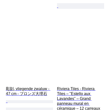
彫刻, vliegende zwaluw - 
Riviera Tiles - Riviera 
47 cm - ブロンズ大理石
Tiles – "Estello aux 
Lavandes" – Grand 
panneau mural en 
céramique – 12 carreaux 