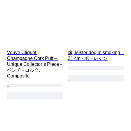
Veuve Cliquot 
像, Mister dog in smoking - 
Champagne Cork Puff – 
31 cm - ポリレジン
Unique Collector’s Piece - 
ベンチ - コルク, 
Composite