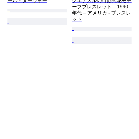
ール・ヌーヴォー
クエナメルの可動式花モチ
ーフブレスレット – 1990
年代 – アメリカ - ブレスレ
ット