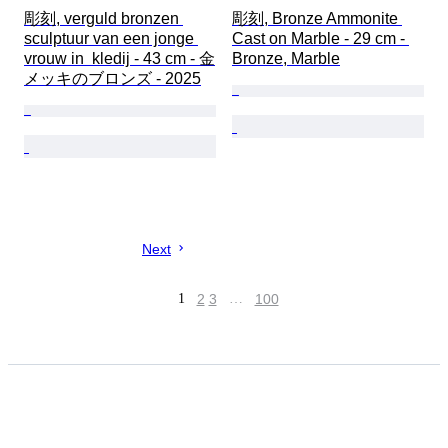
彫刻, verguld bronzen 
彫刻, Bronze Ammonite 
sculptuur van een jonge 
Cast on Marble - 29 cm - 
vrouw in  kledij - 43 cm - 金
Bronze, Marble
メッキのブロンズ - 2025
Next
1
2
3
…
100