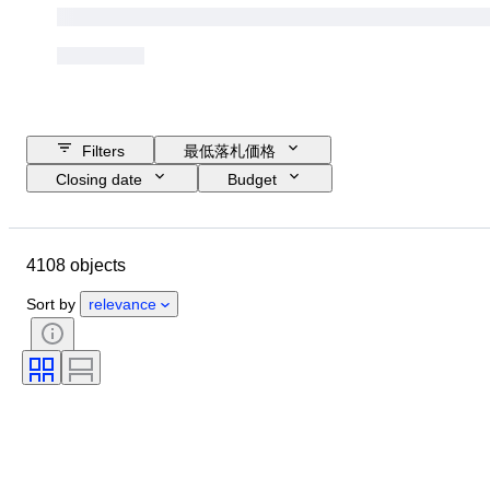
Filters
最低落札価格
Closing date
Budget
Location
Size
Dimensions
ブランド
Object
4108 objects
Country of origin
素材
性別
コンディション
時代
Sort by
relevance
鑑定書
スタイル
技法
署名
カラー
時計ムーブメント
オリジナル/レプリカ
時代
栽培スタイル
パワーリザーブ
販売元
報時機能
処理
標本