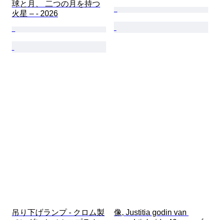
球と月、 二つの月を持つ
火星 – - 2026
吊り下げランプ - クロム製
像, Justitia godin van 