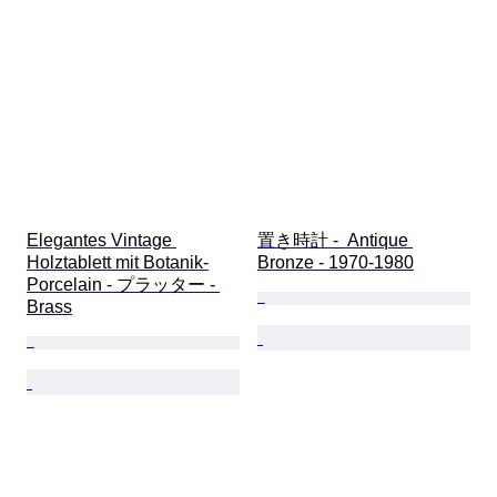
Elegantes Vintage 
置き時計 -  Antique 
Holztablett mit Botanik-
Bronze - 1970-1980
Porcelain - プラッター - 
Brass