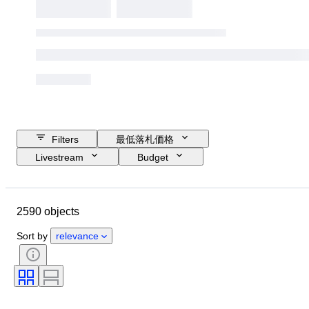
Filters
最低落札価格
Livestream
Budget
Closing date
Location
ブランド
Object
2590 objects
Country of origin
素材
性別
コンディション
時代
Sort by
relevance
スタイル
カラー
衣類サイズ
商品表記サイズ
時代
パターン
シャツ襟サイズ
付属品あり