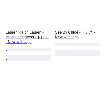
Lauren Ralph Lauren - 
See By Chloé - ドレス - 
velvet lace dress - ドレス 
New with tags
- New with tags