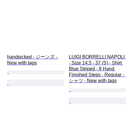
handpicked - ジーンズ - 
LUIGI BORRELLI NAPOLI 
New with tags
- Size 14.5 - 37 (S) - Shirt 
Blue Striped - 8 Hand 
Finished Steps - Regular - 
シャツ - New with tags