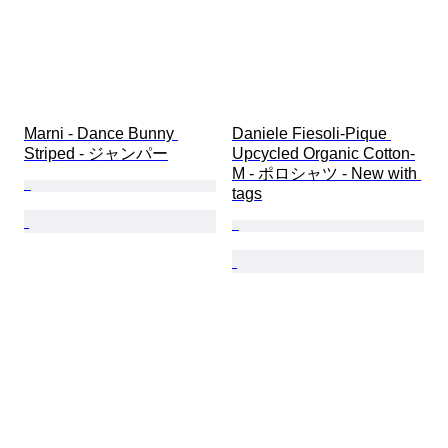
Marni - Dance Bunny 
Daniele Fiesoli-Pique 
Striped - ジャンパー
Upcycled Organic Cotton-
M - ポロシャツ - New with 
tags