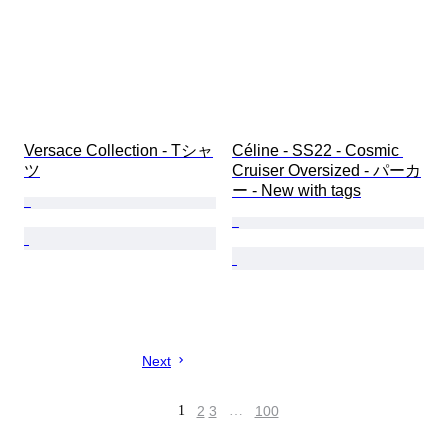
Versace Collection - Tシャ
Céline - SS22 - Cosmic 
ツ
Cruiser Oversized - パーカ
ー - New with tags
Next
1
2
3
…
100