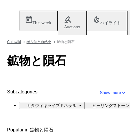
This week
ハイライト
Auctions
Catawiki
考古学と自然史
鉱物と隕石
鉱物と隕石
Subcategories
Show more
カタウィキライブミネラル
ヒーリングストーン
Popular in 鉱物と隕石