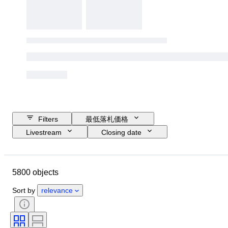
Filters
最低落札価格
Livestream
Closing date
Budget
Location
Size
Dimensions
Object
5800 objects
Country of origin
素材
性別
コンディション
時代
石
Sort by
relevance
鑑定書
署名
カラー
カット
正確なカラー
鉱物
鉱物形態
処理