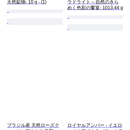
天然鉱物- 10 g - (1)
ラドライト – 自然のきら
めく色彩の饗宴- 1013.44 g
ブラジル産 天然ローズク
ロイヤルアンバー - イエロ