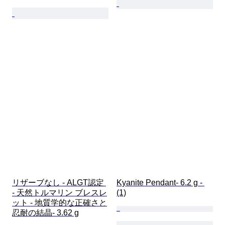
リザーブなし - ALGT認定 
Kyanite Pendant- 6.2 g - 
- 天然トルマリン ブレスレ
(1)
ット - 地質学的な正確さと
忍耐の結晶- 3.62 g