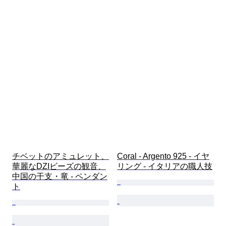
チベットのアミュレット、
Coral - Argento 925 - イヤ
華麗なDZIビーズの観音、
リング - イタリアの職人技
中国の干支・竜 - ペンダン
ト