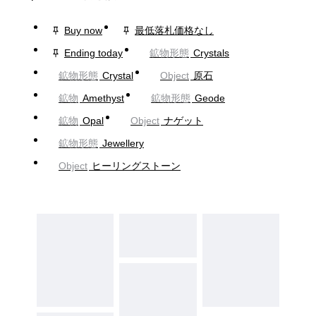
Buy now
最低落札価格なし
Ending today
鉱物形態
Crystals
鉱物形態
Crystal
Object
原石
鉱物
Amethyst
鉱物形態
Geode
鉱物
Opal
Object
ナゲット
鉱物形態
Jewellery
Object
ヒーリングストーン