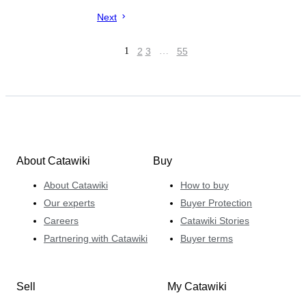
Next
1
2
3
…
55
About Catawiki
Buy
About Catawiki
How to buy
Our experts
Buyer Protection
Careers
Catawiki Stories
Partnering with Catawiki
Buyer terms
Sell
My Catawiki