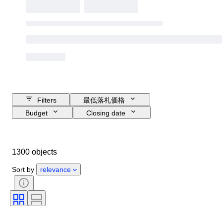
Filters
最低落札価格
Budget
Closing date
Location
ブランド
Object
Country of origin
素材
1300 objects
コンディション
付属品
時代
主題
スタイル
Sort by
relevance
カラー
スケール
コントロール
電源
鉄道会社
時代
オリジナル/レプリカ