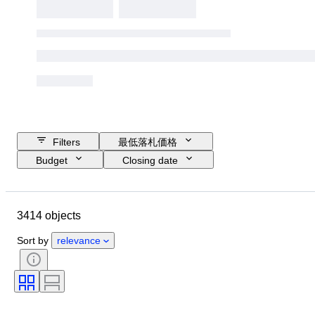
Filters
最低落札価格
Budget
Closing date
Location
Dimensions
ブランド
衣類サイズ
3414 objects
Object
Country of origin
素材
性別
コンディション
Sort by
relevance
鑑定書
カラー
付属品あり
パターン
時代
商品表記サイズ
モデル
靴サイズ