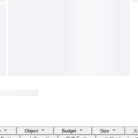
e
Object
Budget
Size
ス