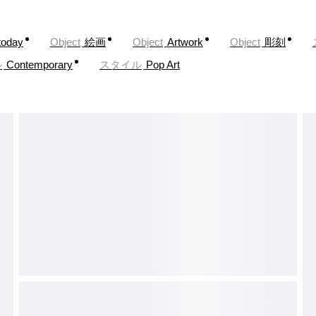
today
Object
絵画
Object
Artwork
Object
彫刻
ル
Contemporary
スタイル
Pop Art