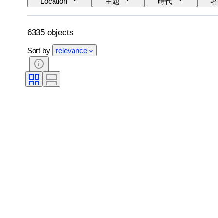
Location
主題
時代
署
6335 objects
Sort by
relevance