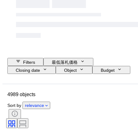
Filters
最低落札価格
Closing date
Object
Budget
Size
スタイル
技法
アーティスト
Location
主題
4989 objects
時代
署名
カラー
販売元
エディション
Sort by
relevance