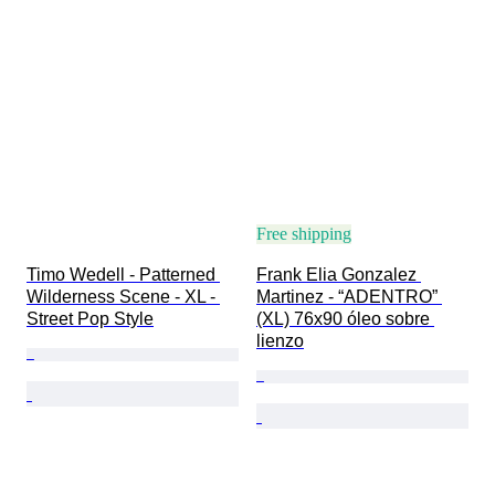
Free shipping
Timo Wedell - Patterned 
Frank Elia Gonzalez 
Wilderness Scene - XL - 
Martinez - “ADENTRO” 
Street Pop Style
(XL) 76x90 óleo sobre 
lienzo