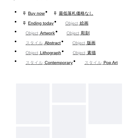
Buy now
最低落札価格なし
Ending today
Object
絵画
Object
Artwork
Object
彫刻
スタイル
Abstract
Object
版画
Object
Lithograph
Object
素描
スタイル
Contemporary
スタイル
Pop Art