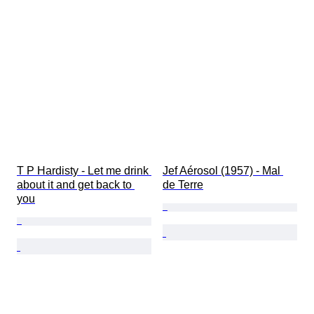
T P Hardisty - Let me drink 
Jef Aérosol (1957) - Mal 
about it and get back to 
de Terre
you