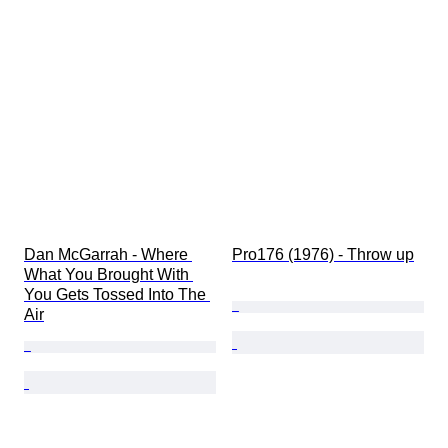
Dan McGarrah - Where 
Pro176 (1976) - Throw up
What You Brought With 
You Gets Tossed Into The 
Air