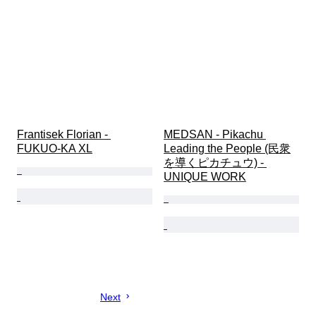
Frantisek Florian - 
MEDSAN - Pikachu 
FUKUO-KA XL
Leading the People (民衆
を導くピカチュウ) - 
UNIQUE WORK
Next