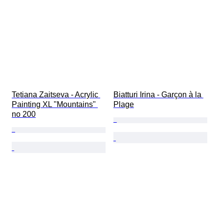
Tetiana Zaitseva - Acrylic 
Biatturi Irina - Garçon à la 
Painting XL "Mountains" 
Plage
no 200