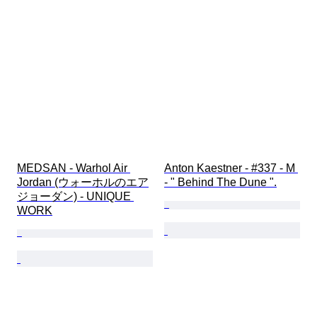
MEDSAN - Warhol Air 
Anton Kaestner - #337 - M 
Jordan (ウォーホルのエア
- " Behind The Dune ".
ジョーダン) - UNIQUE 
WORK