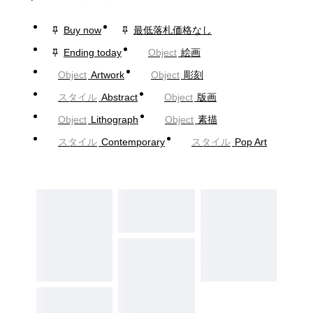
Buy now
最低落札価格なし
Ending today
Object
絵画
Object
Artwork
Object
彫刻
スタイル
Abstract
Object
版画
Object
Lithograph
Object
素描
スタイル
Contemporary
スタイル
Pop Art