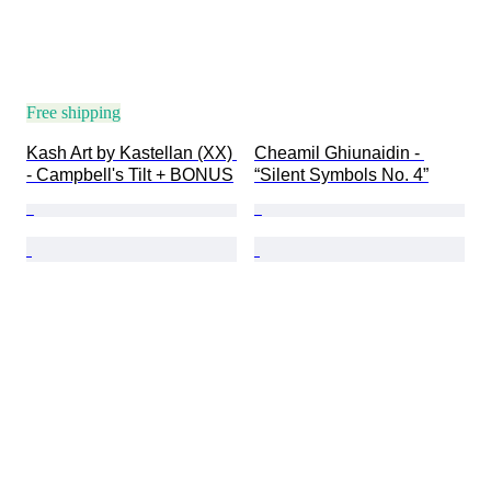
Free shipping
Kash Art by Kastellan (XX) 
Cheamil Ghiunaidin - 
- Campbell's Tilt + BONUS
“Silent Symbols No. 4”