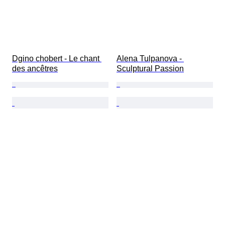
Dgino chobert - Le chant 
Alena Tulpanova - 
des ancêtres
Sculptural Passion