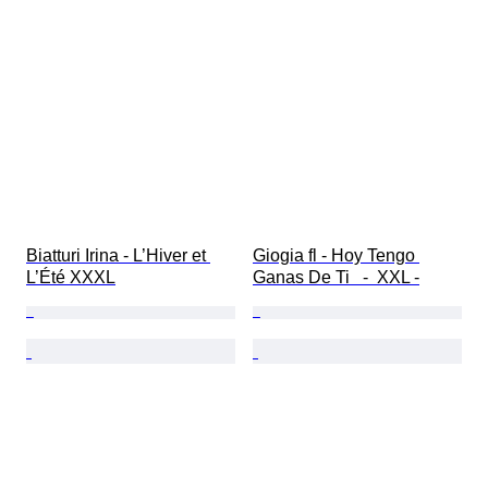
Biatturi Irina - L’Hiver et 
Giogia fl - Hoy Tengo 
L’Été XXXL
Ganas De Ti   -  XXL -