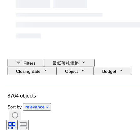
Filters
最低落札価格
Closing date
Object
Budget
Size
スタイル
技法
アーティスト
Location
主題
8764 objects
時代
署名
カラー
販売元
エディション
Sort by
relevance