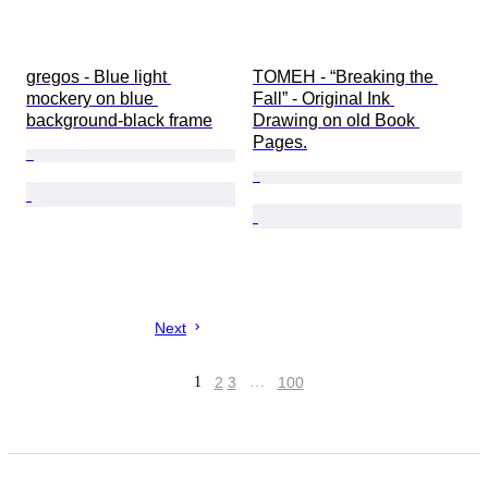
gregos - Blue light 
TOMEH - “Breaking the 
mockery on blue 
Fall” - Original Ink 
background-black frame
Drawing on old Book 
Pages.
Next
1
2
3
…
100