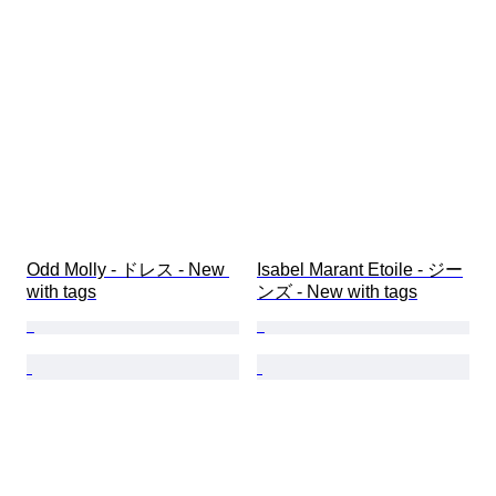
靴サイズ
Odd Molly - ドレス - New 
Isabel Marant Etoile - ジー
with tags
ンズ - New with tags