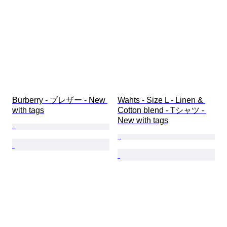
Burberry - ブレザー - New 
Wahts - Size L - Linen & 
with tags
Cotton blend - Tシャツ - 
New with tags