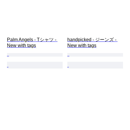
Palm Angels - Tシャツ - 
handpicked - ジーンズ - 
New with tags
New with tags