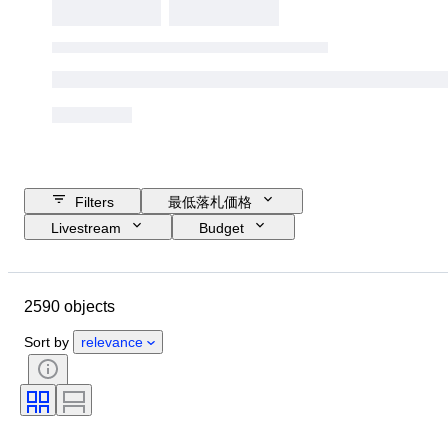
Filters
最低落札価格
Livestream
Budget
Closing date
Location
ブランド
Object
2590 objects
Country of origin
素材
性別
コンディション
時代
Sort by
relevance
スタイル
カラー
衣類サイズ
商品表記サイズ
時代
パターン
シャツ襟サイズ
付属品あり