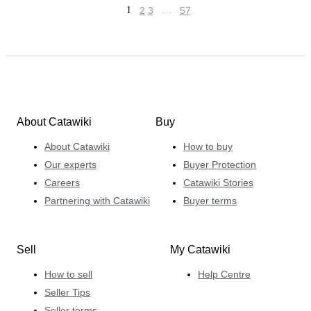
1
2
3
…
57
About Catawiki
Buy
About Catawiki
How to buy
Our experts
Buyer Protection
Careers
Catawiki Stories
Partnering with Catawiki
Buyer terms
Sell
My Catawiki
How to sell
Help Centre
Seller Tips
Seller terms