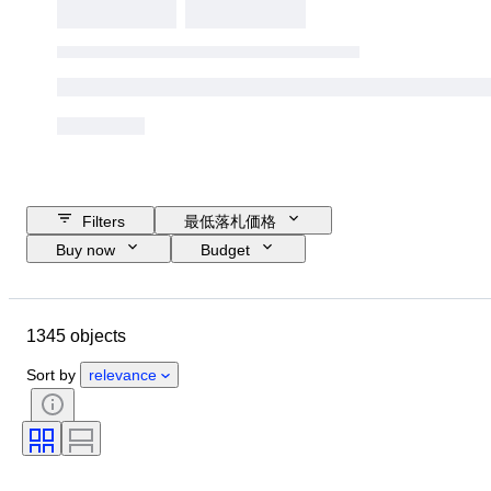
Filters
最低落札価格
Buy now
Budget
Closing date
Location
ブランド
Object
1345 objects
Country of origin
素材
コンディション
付属品
Sort by
relevance
時代
カラー
スケール
コントロール
電源
鉄道会社
時代