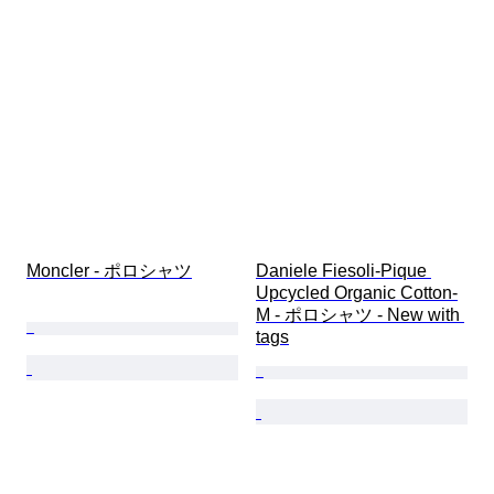
Moncler - ポロシャツ
Daniele Fiesoli-Pique 
Upcycled Organic Cotton-
M - ポロシャツ - New with 
tags