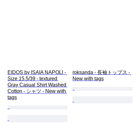
EIDOS by ISAIA NAPOLI - 
roksanda - 長袖トップス - 
Size 15.5/39 - textured 
New with tags
Gray Casual Shirt Washed 
Cotton - シャツ - New with 
tags