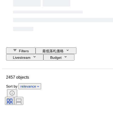
Filters
最低落札価格
Livestream
Budget
Closing date
Location
ブランド
Object
2457 objects
Country of origin
素材
性別
コンディション
時代
Sort by
relevance
スタイル
カラー
衣類サイズ
商品表記サイズ
時代
パターン
シャツ襟サイズ
付属品あり