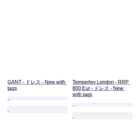
GANT - ドレス - New with 
Temperley London - RRP 
tags
800 Eur - ドレス - New 
with tags