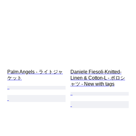
Palm Angels - ライトジャ
Daniele Fiesoli-Knitted-
ケット
Linen & Cotton-L - ポロシ
ャツ - New with tags