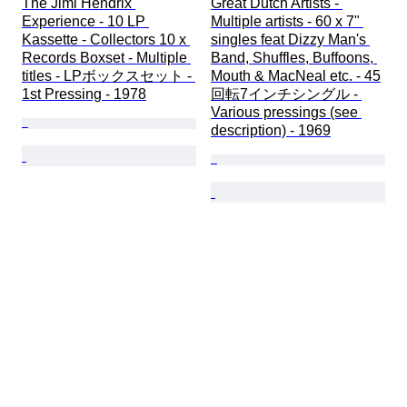
The Jimi Hendrix 
Great Dutch Artists - 
Experience - 10 LP 
Multiple artists - 60 x 7" 
Kassette - Collectors 10 x 
singles feat Dizzy Man's 
Records Boxset - Multiple 
Band, Shuffles, Buffoons, 
titles - LPボックスセット - 
Mouth & MacNeal etc. - 45
1st Pressing - 1978
回転7インチシングル - 
Various pressings (see 
description) - 1969