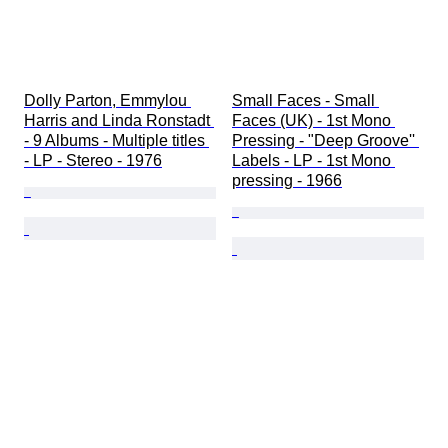
Dolly Parton, Emmylou 
Small Faces - Small 
Harris and Linda Ronstadt 
Faces (UK) - 1st Mono 
- 9 Albums - Multiple titles 
Pressing - "Deep Groove'' 
- LP - Stereo - 1976
Labels - LP - 1st Mono 
pressing - 1966