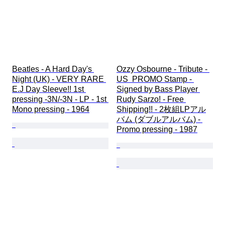
Beatles - A Hard Day's 
Ozzy Osbourne - Tribute - 
Night (UK) - VERY RARE 
US  PROMO Stamp - 
E.J Day Sleeve!! 1st 
Signed by Bass Player 
pressing -3N/-3N - LP - 1st 
Rudy Sarzo! - Free 
Mono pressing - 1964
Shipping!! - 2枚組LPアル
バム (ダブルアルバム) - 
Promo pressing - 1987