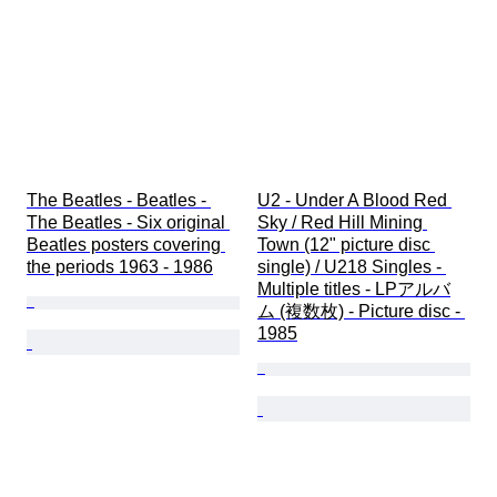
The Beatles - Beatles - 
U2 - Under A Blood Red 
The Beatles - Six original 
Sky / Red Hill Mining 
Beatles posters covering 
Town (12" picture disc 
the periods 1963 - 1986
single) / U218 Singles - 
Multiple titles - LPアルバ
ム (複数枚) - Picture disc - 
1985