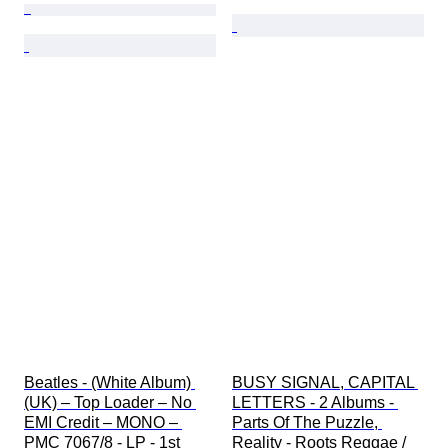
Beatles - (White Album) 
BUSY SIGNAL, CAPITAL 
(UK) – Top Loader – No 
LETTERS - 2 Albums - 
EMI Credit – MONO – 
Parts Of The Puzzle, 
PMC 7067/8 - LP - 1st 
Reality - Roots Reggae / 