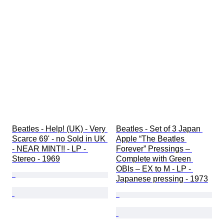
Beatles - Help! (UK) - Very 
Beatles - Set of 3 Japan 
Scarce 69' - no Sold in UK 
Apple “The Beatles 
- NEAR MINT!! - LP - 
Forever” Pressings – 
Stereo - 1969
Complete with Green 
OBIs – EX to M - LP - 
Japanese pressing - 1973