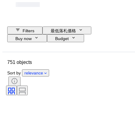
Filters
最低落札価格
Buy now
Budget
Closing date
Location
Object
Country of origin
751 objects
素材
コンディション
付属品
時代
主題
Sort by
relevance
スタイル
技法
署名
ジャンル
エディション
カラー
販売元
音楽記念品タイプ
テスト済み動作品
プレス盤
時代
アーティスト
レコードレーベル
制作者