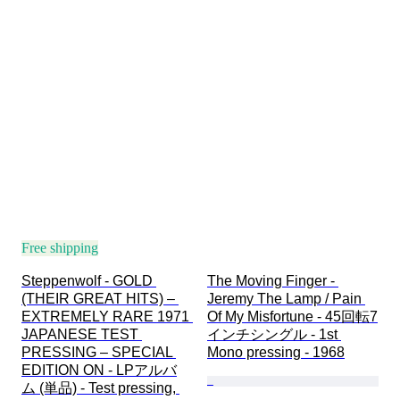
Free shipping
Steppenwolf - GOLD 
The Moving Finger - 
(THEIR GREAT HITS) – 
Jeremy The Lamp / Pain 
EXTREMELY RARE 1971 
Of My Misfortune - 45回転7
JAPANESE TEST 
インチシングル - 1st 
PRESSING – SPECIAL 
Mono pressing - 1968
EDITION ON - LPアルバ
ム (単品) - Test pressing, 