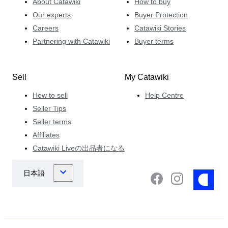
About Catawiki
How to buy
Our experts
Buyer Protection
Careers
Catawiki Stories
Partnering with Catawiki
Buyer terms
Sell
My Catawiki
How to sell
Help Centre
Seller Tips
Seller terms
Affiliates
Catawiki Liveの出品者になる