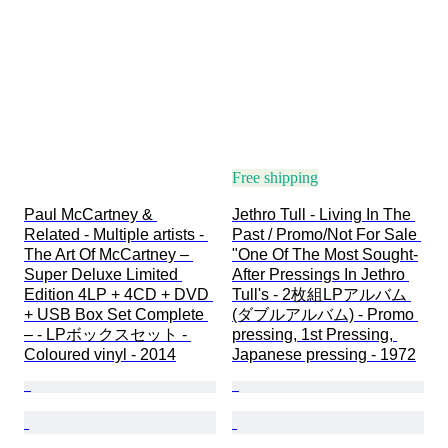
Free shipping
Paul McCartney & 
Jethro Tull - Living In The 
Related - Multiple artists - 
Past / Promo/Not For Sale 
The Art Of McCartney – 
"One Of The Most Sought-
Super Deluxe Limited 
After Pressings In Jethro 
Edition 4LP + 4CD + DVD 
Tull's - 2枚組LPアルバム 
+ USB Box Set Complete 
(ダブルアルバム) - Promo 
– - LPボックスセット - 
pressing, 1st Pressing, 
Coloured vinyl - 2014
Japanese pressing - 1972