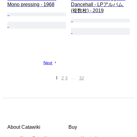
Mono pressing - 1968
Dancehall - LPアルバム 
(複数枚) - 2019
Next
1
2
3
…
32
About Catawiki
Buy