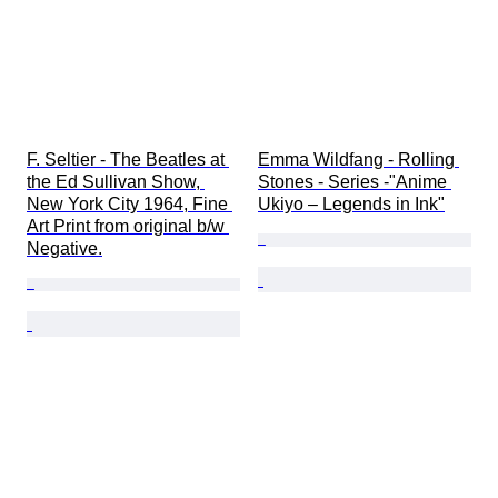
F. Seltier - The Beatles at 
Emma Wildfang - Rolling 
the Ed Sullivan Show, 
Stones - Series -"Anime 
New York City 1964, Fine 
Ukiyo – Legends in Ink"
Art Print from original b/w 
Negative.