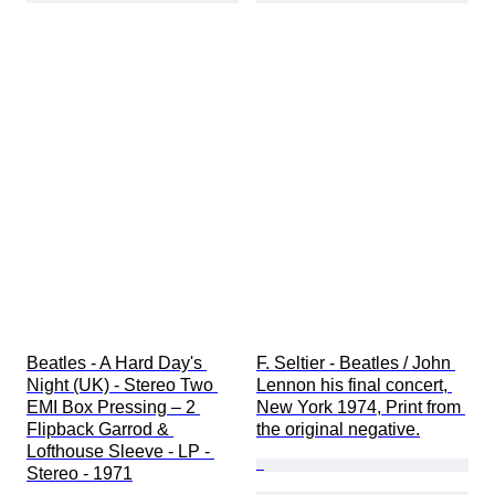
Beatles - A Hard Day's 
F. Seltier - Beatles / John 
Night (UK) - Stereo Two 
Lennon his final concert, 
EMI Box Pressing – 2 
New York 1974, Print from 
Flipback Garrod & 
the original negative.
Lofthouse Sleeve - LP - 
Stereo - 1971