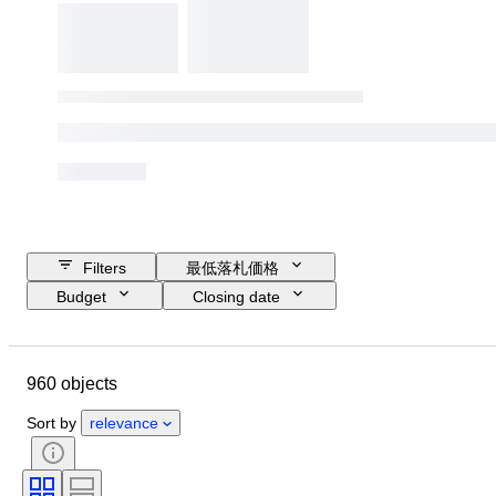
Filters
最低落札価格
Budget
Closing date
Location
ブランド
Object
Country of origin
素材
960 objects
コンディション
付属品
時代
スタイル
署名
Sort by
relevance
ジャンル
カラー
テスト済み動作品
時代