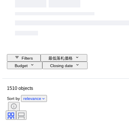
Filters
最低落札価格
Budget
Closing date
Location
ブランド
Object
Country of origin
素材
1510 objects
コンディション
付属品
時代
主題
スタイル
Sort by
relevance
カラー
スケール
コントロール
電源
鉄道会社
時代
オリジナル/レプリカ