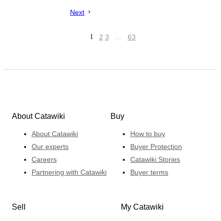
Next
1
2
3
…
63
About Catawiki
Buy
About Catawiki
How to buy
Our experts
Buyer Protection
Careers
Catawiki Stories
Partnering with Catawiki
Buyer terms
Sell
My Catawiki