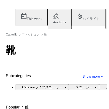
This week
ハイライト
Auctions
Catawiki
ファッション
靴
靴
Subcategories
Show more
Catawikiライブスニーカー
スニーカー
フ
Popular in 靴