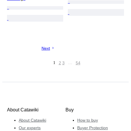
Next
1
2
3
…
54
About Catawiki
Buy
About Catawiki
How to buy
Our experts
Buyer Protection