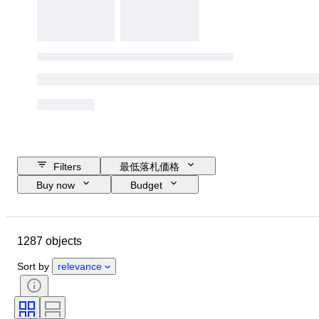
Filters
最低落札価格
Buy now
Budget
Closing date
Location
ブランド
靴サイズ
Object
1287 objects
Country of origin
素材
性別
コンディション
署名
Sort by
relevance
カラー
時代
付属品あり
パターン
モデル