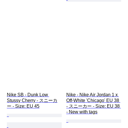
Nike SB - Dunk Low 
Nike - Nike Air Jordan 1 x 
Stussy Cherry - スニーカ
Off-White 'Chicago' EU 38 
ー - Size: EU 45
- スニーカー - Size: EU 38 
- New with tags