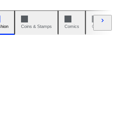
hion
Coins & Stamps
Comics
Cars & Bikes