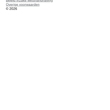
Beleid inzake wetshandhaving
Overige voorwaarden
©
2026