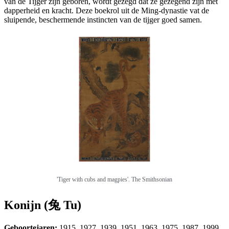
van de Tijger zijn geboren, wordt gezegd dat ze gezegend zijn met
dapperheid en kracht. Deze boekrol uit de Ming-dynastie vat de
sluipende, beschermende instincten van de tijger goed samen.
'Tiger with cubs and magpies'. The Smithsonian
Konijn (兔 Tu)
Geboortejaren:
1915, 1927, 1939, 1951, 1963, 1975, 1987, 1999,