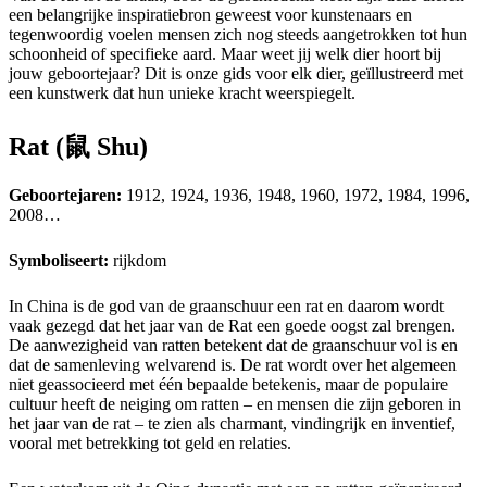
een belangrijke inspiratiebron geweest voor kunstenaars en
tegenwoordig voelen mensen zich nog steeds aangetrokken tot hun
schoonheid of specifieke aard. Maar weet jij welk dier hoort bij
jouw geboortejaar? Dit is onze gids voor elk dier, geïllustreerd met
een kunstwerk dat hun unieke kracht weerspiegelt.
Rat (鼠 Shu)
Geboortejaren:
1912, 1924, 1936, 1948, 1960, 1972, 1984, 1996,
2008…
Symboliseert:
rijkdom
In China is de god van de graanschuur een rat en daarom wordt
vaak gezegd dat het jaar van de Rat een goede oogst zal brengen.
De aanwezigheid van ratten betekent dat de graanschuur vol is en
dat de samenleving welvarend is. De rat wordt over het algemeen
niet geassocieerd met één bepaalde betekenis, maar de populaire
cultuur heeft de neiging om ratten – en mensen die zijn geboren in
het jaar van de rat – te zien als charmant, vindingrijk en inventief,
vooral met betrekking tot geld en relaties.