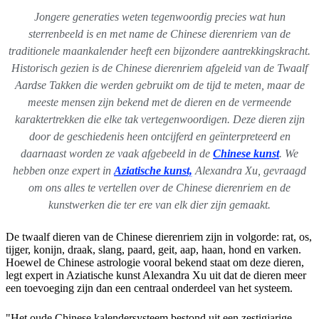
Jongere generaties weten tegenwoordig precies wat hun
sterrenbeeld is en met name de Chinese dierenriem van de
traditionele maankalender heeft een bijzondere aantrekkingskracht.
Historisch gezien is de Chinese dierenriem afgeleid van de Twaalf
Aardse Takken die werden gebruikt om de tijd te meten, maar de
meeste mensen zijn bekend met de dieren en de vermeende
karaktertrekken die elke tak vertegenwoordigen. Deze dieren zijn
door de geschiedenis heen ontcijferd en geïnterpreteerd en
daarnaast worden ze vaak afgebeeld in de
Chinese kunst
. We
hebben onze expert in
Aziatische kunst,
Alexandra Xu, gevraagd
om ons alles te vertellen over de Chinese dierenriem en de
kunstwerken die ter ere van elk dier zijn gemaakt.
De twaalf dieren van de Chinese dierenriem zijn in volgorde: rat, os,
tijger, konijn, draak, slang, paard, geit, aap, haan, hond en varken.
Hoewel de Chinese astrologie vooral bekend staat om deze dieren,
legt expert in Aziatische kunst Alexandra Xu uit dat de dieren meer
een toevoeging zijn dan een centraal onderdeel van het systeem.
"Het oude Chinese kalendersysteem bestond uit een zestigjarige