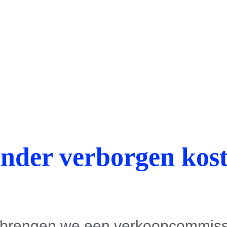
nder verborgen kos
 brengen we een verkoopcommissi