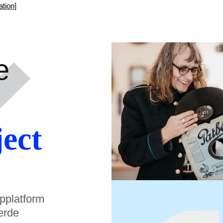
ation]
e
ject
pplatform
erde