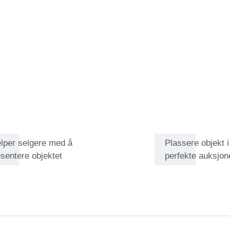
å ikke kunne by på objekter
lets Carl Weiss-kikkert, som
elper selgere med å
Plassere objekt 
sentere objektet
perfekte auksjon