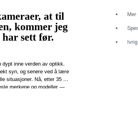
kameraer, at til
Mer 
den, kommer jeg
Spes
 har sett før.
Ivrig
b dypt inne verden av optikk.
fekt syn, og senere ved å lære
lle situasjoner. Nå, etter 35 år,
este merkene og modeller —
tawiki da vi lanserte våre
onlig interesse for objektene
nger veldig raskt, og
som er hans like. I tillegg til
fotoutstyr som kikkerter,
i det åpne og internasjole