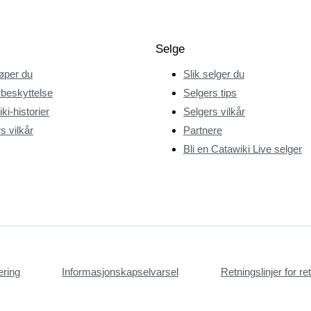
Selge
jøper du
Slik selger du
beskyttelse
Selgers tips
ki-historier
Selgers vilkår
s vilkår
Partnere
Bli en Catawiki Live selger
æring
Informasjonskapselvarsel
Retningslinjer for r