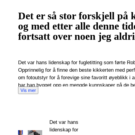
Det er så stor forskjell på 
og med etter alle denne ti
fortsatt over noen jeg aldri
Det var hans lidenskap for fugletitting som førte Ro
Opprinnelig for å finne den beste kikkerten med per
om fotoutstyr for å forevige sine favoritt øyeblikk i a
har han bygget opp en mengde kunnskaper på de b
Vis mer
ofte prøvd og teste av Rob selv. Rob arbeidet for Ca
første auksjoner for optisk utstyr i 2015. Hans pers
hjalp ham med å identifisere problemer og forfalskni
inspirerer til lidenskapelige samtaler med entusiaster 
Det var hans
bred kunnskap for kameraer, er Rob spesialist inne 
lidenskap for
teleskop og mikroskop. Hos Catawiki fryder han seg 