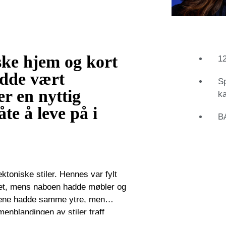
iske hjem og kort
12
adde vært
Sp
r en nyttig
ka
e å leve på i
BA
ktoniske stiler. Hennes var fylt
dret, mens naboen hadde møbler og
usene hadde samme ytre, men
 videregående skole og kunst- og