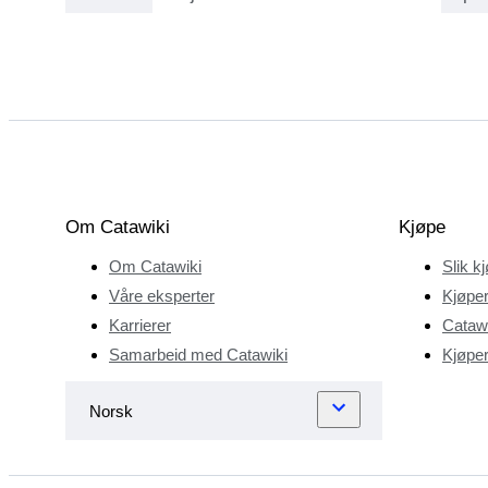
samme ytre, men
reflekterte helt
forskjellige
interiørstiler.
Denne
sammenblandingen
av stiler traff
Elenas
Om Catawiki
Kjøpe
nysgjerrighet da
Om Catawiki
Slik k
hun studerte
klassikere på
Våre eksperter
Kjøper
videregående
Karrierer
Catawi
skole og kunst- og
Samarbeid med Catawiki
Kjøper
arkitekturhistorie
på universitetet.
Studiene forankret
henne i italiensk
renessanse og