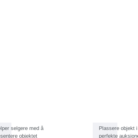
et henne i italiensk renessanse og
re innen kunst fulgte, som
 fotografi, antikvariske kart,
 vært å jobbe med vakre og
til pynt. På Catawiki liker hun å
tt spesielle objekt. Hun er
hver auksjon variert og interessant.
takt med et voksende marked og
elper selgere med å
Plassere objekt 
sentere objektet
perfekte auksjon