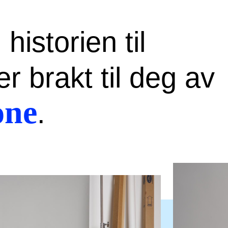
istorien til
r brakt til deg av
one
.