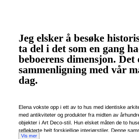
Jeg elsker å besøke histor
ta del i det som en gang h
beboerens dimensjon. Det e
sammenligning med vår måt
dag.
Elena vokste opp i ett av to hus med identiske arkite
med antikviteter og produkter fra midten av århun
objekter i Art Deco-stil. Hun elsket måten de to h
reflekterte helt forskjellige interiørstiler. Denne sammenblandingen av stiler traff
Vis mer
Elenas nysgjerrighet da hun studerte klassikere på