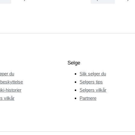
Selge
jøper du
Slik selger du
beskyttelse
Selgers tips
ki-historier
Selgers vilkår
s vilkår
Partnere