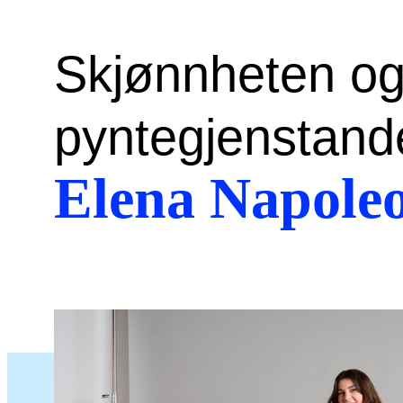
Skjønnheten og h
pyntegjenstande
Elena Napole