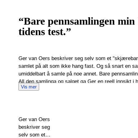
“Bare pennsamlingen min h
tidens test.”
Ger van Oers beskriver seg selv som et "skjæreba
samlet på alt som ikke hang fast. Og så snart en sam
umiddelbart å samle på noe annet. Bare pennsamling
All den samlinga og salget ga Ger en reell innsikt i
Vis mer
hadde en vellykket pennforretning på nettet i et par 
egen butikk for antikk og spesialobjekter. Penner er fortsatt nær hans hjerte, så
han er den perfekte auksjonarius for auksjoner av p
mange interessante gjenstander for salg. Montblanc-
Ger van Oers
ettertraktet. Det begrensede opplaget av fyllepenner f
beskriver seg
ofte til entusiastiske bud og tyske Pelikan-fyllepenn
selv som et
holder nær kontakt med selgerne i den relativt lille