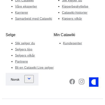
Om Catawiki
Slik kjøper du
Våre eksperter
Kjøperbeskyttelse
Karrierer
Catawiki-historier
Samarbeid med Catawiki
Kjøpers vilkår
Selge
Min Catawiki
Slik selger du
Kundesenter
Selgers tips
Selgers vilkår
Partnere
Bli en Catawiki Live selger