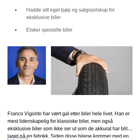
Hill Climb Racing Team, der han utvidet sin kunnskap
om biler. I sin jobb innså Franco Vigorito at han ønsket å
Hadde sitt eget kjøp og salgsselskap for
fokusere på sin sanne lidenskap: klassiske biler. Derfor
eksklusive biler
benyttet han seg av å jobbe på Catawiki, hvor han kan
Elsker spesielle biler
jobbe med sin lidenskap hver dag. Han liker å holde
kontakten med sine selgere og kjøpere som setter pris
på sin personlige oppmerksomhet og rådgiver mye.
Franco Vigorito sørger for at alle partiene blir presentert
på sitt beste på Catawiki.
Franco Vigorito har vært gal etter biler hele livet. Han er
mest lidenskapelig for klassiske biler, men også
eksklusive biler som ikke ser ut som de akkurat har blitt
laget på en fabrikk. Siden disse bilene kommer med en