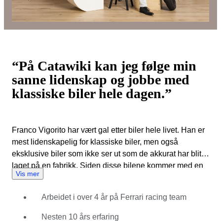
“På Catawiki kan jeg følge min
sanne lidenskap og jobbe med
klassiske biler hele dagen.”
Franco Vigorito har vært gal etter biler hele livet. Han er
mest lidenskapelig for klassiske biler, men også
eksklusive biler som ikke ser ut som de akkurat har blitt
laget på en fabrikk. Siden disse bilene kommer med en
Vis mer
dyr prislapp, bestemte Franco Vigorito seg for å begynne
å handle. Ved å gjøre det var han i stand til å jobbe med
Arbeidet i over 4 år på Ferrari racing team
dem og bygge et stort nettverk av kjøpere og selgere.
Etter seks år begynte han å jobbe som COO på Ferrari
Nesten 10 års erfaring