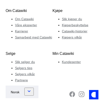
eksklusive gjenstander blir tilbudt på auksjon. Han får
den største adrenalinkicket når et elsket objekt selges til
Om Catawiki
Kjøpe
en ny samler, som vil nyte det like mye som sin tidligere
eier.
Om Catawiki
Slik kjøper du
Våre eksperter
Kjøperbeskyttelse
Karrierer
Catawiki-historier
Samarbeid med Catawiki
Kjøpers vilkår
Selge
Min Catawiki
Slik selger du
Kundesenter
Selgers tips
Selgers vilkår
Partnere