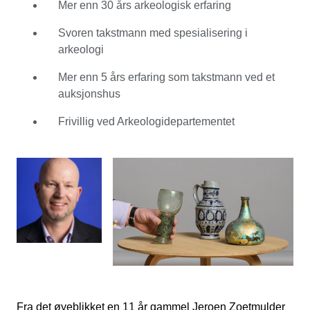
Mer enn 30 års arkeologisk erfaring
dele sine kunnskaper med ham. For en karriere i
arkeologi, hadde Jeroen Zoetmulder en veldig sterk
Svoren takstmann med spesialisering i
forretningssans . Det er derfor han ble spesialisert som
arkeologi
en sertifisert takstmann. Han utvidet sin praktiske
kunnskap ved å arbeide for ulike messer,
Mer enn 5 års erfaring som takstmann ved et
antikvitetsbutikker og auksjonshus. Jeroen Zoetmulder
auksjonshus
bruker all sin erfaring for å montere spennende og
Frivillig ved Arkeologidepartementet
varierte auksjoner. Med sine varierte oppføringer,
introduserer han entusiaster til et bredt utvalg av
objekter. Han liker også å innlemme trender, som tilbyr
kjøpere og selgere utrolige internasjonale muligheter.
Det, sier han, er den reelle makten i Catawiki. Jeroen
Zoetmulder er veldig stolt når flere og flere unike og
eksklusive gjenstander blir tilbudt på auksjon. Han får
den største adrenalinkicket når et elsket objekt selges til
en ny samler, som vil nyte det like mye som sin tidligere
eier.
Fra det øyeblikket en 11 år gammel Jeroen Zoetmulder