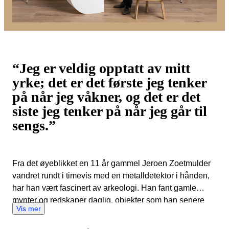
“Jeg er veldig opptatt av mitt
yrke; det er det første jeg tenker
på når jeg våkner, og det er det
siste jeg tenker på når jeg går til
sengs.”
Fra det øyeblikket en 11 år gammel Jeroen Zoetmulder
vandret rundt i timevis med en metalldetektor i hånden,
har han vært fascinert av arkeologi. Han fant gamle
mynter og redskaper daglig, objekter som han senere
Vis mer
ville vite alt om. Med denne nysgjerrigheten kom han
raskt i kontakt med arkeologer og samlere, som elsket å