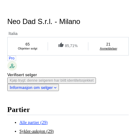
Neo Dad S.r.l. - Milano
Italia
65
21
85,71%
Objekter solgt
Anmeldelser
Pro
Verifisert selger
Kjøp trygt: denne selgeren har blitt identitetssjekket
Informasjon om selger
Partier
Alle partier
(
29
)
Sykler-auksjon
(
29
)