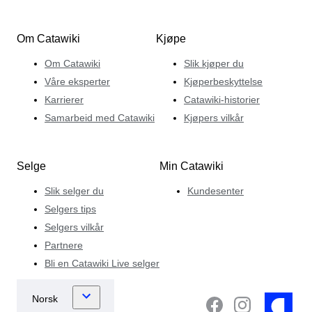
Om Catawiki
Kjøpe
Om Catawiki
Slik kjøper du
Våre eksperter
Kjøperbeskyttelse
Karrierer
Catawiki-historier
Samarbeid med Catawiki
Kjøpers vilkår
Selge
Min Catawiki
Slik selger du
Kundesenter
Selgers tips
Selgers vilkår
Partnere
Bli en Catawiki Live selger