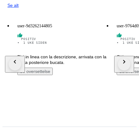
Se alt
user-9d3262144805
user-9764d
POSITIV
POSITIV
•
1 UKE SIDEN
•
1 UKE S
Bici in linea con la descrizione, arrivata con la
Ottimo vend
ruota posteriore bucata.
appassionat
Se oversettelse
Se overse