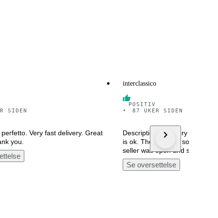
interclassico
POSITIV
R SIDEN
•
87 UKER SIDEN
perfetto. Very fast delivery. Great
Description said Very good con
ank you.
is ok. The rest had some prob
seller was open and solve the
ettelse
Se oversettelse