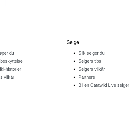
Selge
jøper du
Slik selger du
beskyttelse
Selgers tips
ki-historier
Selgers vilkår
s vilkår
Partnere
Bli en Catawiki Live selger