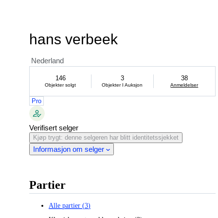
hans verbeek
Nederland
146
3
38
Objekter solgt
Objekter I Auksjon
Anmeldelser
Pro
Verifisert selger
Kjøp trygt: denne selgeren har blitt identitetssjekket
Informasjon om selger
Partier
Alle partier
(
3
)