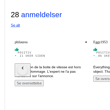
28
anmeldelser
Se alt
philaurea
Eggy1953
POSITIV
POSITIV
•
21 UKER SIDEN
•
86 UKE
La sélection de la boite de vitesse est hors
Everything 
d'usage. Dommage. L'expert ne l'a pas
object. Th
mentionné sur l'annonce.
Se overs
Se oversettelse