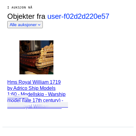
I AUKSJON NÅ
Objekter fra
user-f02d2d220e57
Alle auksjoner
Hms Royal William 1719
by Adrico Ship Models
1:60 - Modellskip - Warship
model (late 17th century) -
HMS Royal William 1719