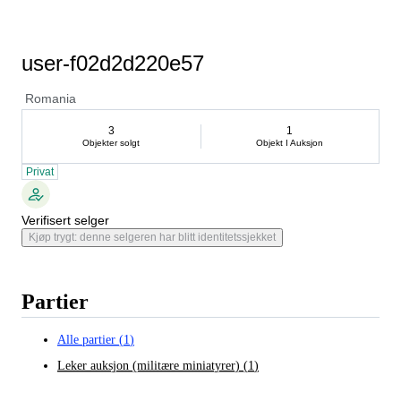
user-f02d2d220e57
Romania
3
1
Objekter solgt
Objekt I Auksjon
Privat
Verifisert selger
Kjøp trygt: denne selgeren har blitt identitetssjekket
Partier
Alle partier
(
1
)
Leker auksjon (militære miniatyrer)
(
1
)