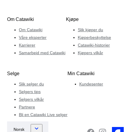
Om Catawiki
Kjøpe
Om Catawiki
Slik kjøper du
Våre eksperter
Kjøperbeskyttelse
Karrierer
Catawiki-historier
Samarbeid med Catawiki
Kjøpers vilkår
Selge
Min Catawiki
Slik selger du
Kundesenter
Selgers tips
Selgers vilkår
Partnere
Bli en Catawiki Live selger