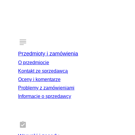
pozostawiania opinii i recenzji Oto kilka wskazówek, które
pomogą Ci przekazać sprzedawcom użyteczne i
konstruktywne recenzje: Co robić: Używaj przyjaznego i
uprzejmego tonu. Jeśli pojawi się problem z Twoim
zamówieniem, skontaktuj się ze sprzedawcą przed
pozostawieniem negatywnej opinii. Sprzedawca może
pomóc rozwiązać problem. Wspólne dążenie do rozwiązania
często zmienia trudną sytuację w naprawdę pozytywne
doświadczenie. Czego nie robić: Nie używaj obraźliwego,
nękającego, dyskryminującego ani w inny sposób
nieodpowiedniego języka. Nie zamieszczaj żadnych danych
osobowych (takich jak imiona, adresy czy numery
Przedmioty i zamówienia
telefonów) w swojej opinii. Nie przekazuj opinii sprzecznych
z naszymi Warunkami użytkowania.
O przedmiocie
Kontakt ze sprzedawcą
Oceny i komentarze
Problemy z zamówieniami
Informacje o sprzedawcy