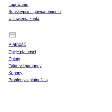
zagranicznego, mogą również obowiązywać opłaty celne
oraz importowy VAT.
Logowanie
Subskrypcje i powiadomienia
Ustawienia konta
Płatność
Opcje płatności
Opłaty
Faktury i paragony
Kupony
Problemy z płatnością