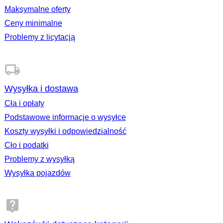
pomocy, i przejdź do „Uzyskaj wsparcie”, aby zadać
Maksymalne oferty
pytanie. Ogólne pytania: Wybierz „Zadaj pytanie”, a nasz
asystent AI udzieli odpowiedzi na podstawie wiedzy z
Ceny minimalne
naszego centrum pomocy. Jeśli nadal potrzebujesz pomocy,
wybierz „Porozmawiaj z działem wsparcia klienta” pod
Problemy z licytacją
udzieloną odpowiedzią, a Twoje zgłoszenie zostanie
rozpatrzone przez nasz zespół wsparcia. Dostępne metody
kontaktu Przed wysłaniem zgłoszenia za pomocą
przycisku „Porozmawiaj z działem wsparcia klienta”
zostanie Ci pokazana najbardziej odpowiednia metoda
kontaktu w zależności od Twojej sytuacji. Opcje mogą się
Wysyłka i dostawa
różnić w zależności od Twojego zgłoszenia i godziny
kontaktu. Mogą to być: E-mail – zawsze dostępny do
zgłaszania problemów lub zadawania pytań Czat na żywo
Cła i opłaty
lub telefon – w zależności od dostępności naszego zespołu
Podstawowe informacje o wysyłce
wsparcia Zwróć uwagę, że nie oferujemy bezpośredniego
adresu e-mail do wsparcia. Kontakt przez Centrum Pomocy
Koszty wysyłki i odpowiedzialność
lub Twoją stronę zamówień zapewnia, że Twoje zgłoszenie
zostanie odpowiednio odebrane i obsłużone. Oferujemy
Cło i podatki
wsparcie wewnętrzne w następujących językach: E-mail i
czat na żywo: angielski, hiszpański, włoski, francuski,
Problemy z wysyłką
niderlandzki, niemiecki, chiński, portugalski, polski Telefon:
angielski, hiszpański, włoski, francuski, niderlandzki,
Wysyłka pojazdów
niemiecki Rozwiązywanie sporów Rozpatrujemy sprawy
bezstronnie, opierając się na naszych zasadach,
najlepszych praktykach oraz fachowych wskazówkach
zespołu ds. Zaufania i Bezpieczeństwa. Potencjalne
rozwiązania obejmują: Częściowe lub pełne zwroty
pieniędzy Anulowanie zamówień Zawieszenia lub