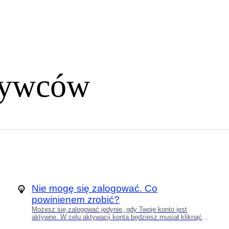
bywców
Nie mogę się zalogować. Co
powinienem zrobić?
Możesz się zalogować jedynie, gdy Twoje konto jest
aktywne. W celu aktywacji konta będziesz musiał kliknąć
link, który otrzymasz od nas w wiadomości e-mail. Weź pod