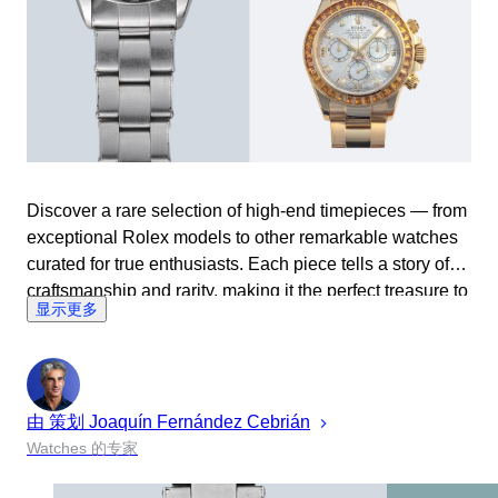
Discover a rare selection of high-end timepieces — from
exceptional Rolex models to other remarkable watches
curated for true enthusiasts. Each piece tells a story of
craftsmanship and rarity, making it the perfect treasure to
显示更多
gift — or keep — this Christmas.
由 策划
Joaquín
Fernández Cebrián
Watches 的专家