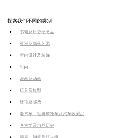
探索我们不同的类别
书籍及历史纪念品
亚洲及部落艺术
室内设计及装饰
时尚
漫画及动画
玩具及模型
硬币及邮票
老爷车，经典摩托车及汽车收藏品
考古学及自然历史
腕表、钢笔及打火机