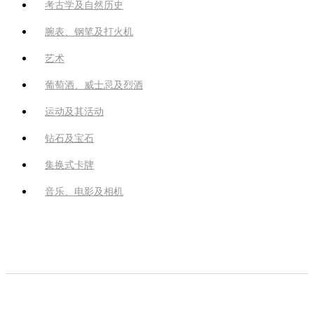
考古学及自然历史
腕表、钢笔及打火机
艺术
葡萄酒、威士忌及烈酒
运动及其活动
钻石及宝石
集换式卡牌
音乐、电影及相机