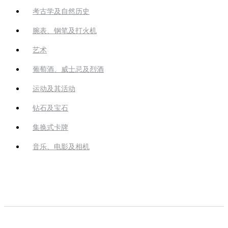
考古学及自然历史
腕表、钢笔及打火机
艺术
葡萄酒、威士忌及烈酒
运动及其活动
钻石及宝石
集换式卡牌
音乐、电影及相机