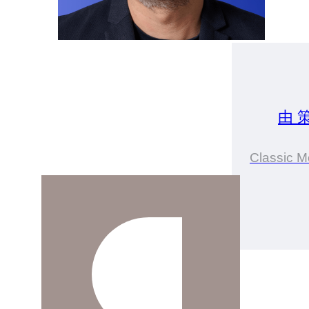
由 
Classic M