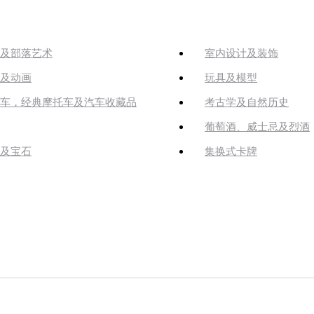
及部落艺术
室内设计及装饰
及动画
玩具及模型
车，经典摩托车及汽车收藏品
考古学及自然历史
葡萄酒、威士忌及烈酒
及宝石
集换式卡牌