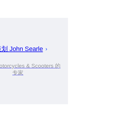
策划
John
Searle
otorcycles & Scooters 的
专家