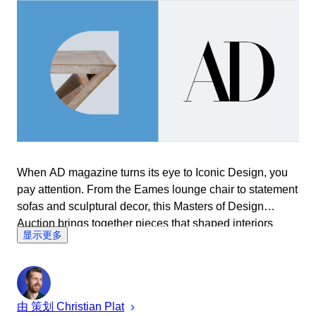
When AD magazine turns its eye to Iconic Design, you
pay attention. From the Eames lounge chair to statement
sofas and sculptural decor, this Masters of Design
Auction brings together pieces that shaped interiors
显示更多
history. Selected for those who know good design isn’t
trend-led, it’s timeless. Bid on the icons that defined a
movement – and still define great taste today.
由 策划
Christian
Plat