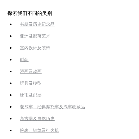
探索我们不同的类别
书籍及历史纪念品
亚洲及部落艺术
室内设计及装饰
时尚
漫画及动画
玩具及模型
硬币及邮票
老爷车，经典摩托车及汽车收藏品
考古学及自然历史
腕表、钢笔及打火机