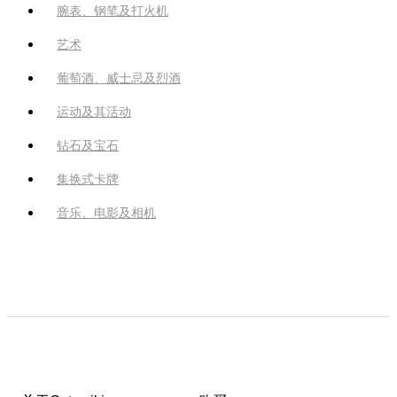
腕表、钢笔及打火机
艺术
葡萄酒、威士忌及烈酒
运动及其活动
钻石及宝石
集换式卡牌
音乐、电影及相机