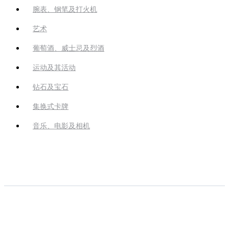
腕表、钢笔及打火机
艺术
葡萄酒、威士忌及烈酒
运动及其活动
钻石及宝石
集换式卡牌
音乐、电影及相机