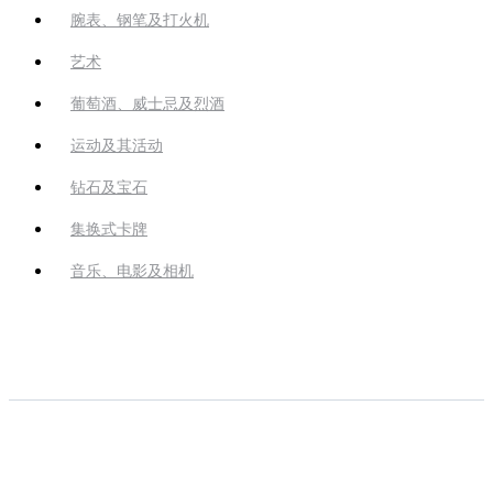
腕表、钢笔及打火机
艺术
葡萄酒、威士忌及烈酒
运动及其活动
钻石及宝石
集换式卡牌
音乐、电影及相机