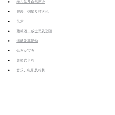
考古学及自然历史
腕表、钢笔及打火机
艺术
葡萄酒、威士忌及烈酒
运动及其活动
钻石及宝石
集换式卡牌
音乐、电影及相机