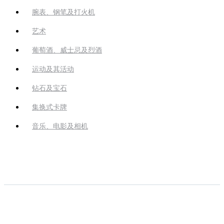
腕表、钢笔及打火机
艺术
葡萄酒、威士忌及烈酒
运动及其活动
钻石及宝石
集换式卡牌
音乐、电影及相机