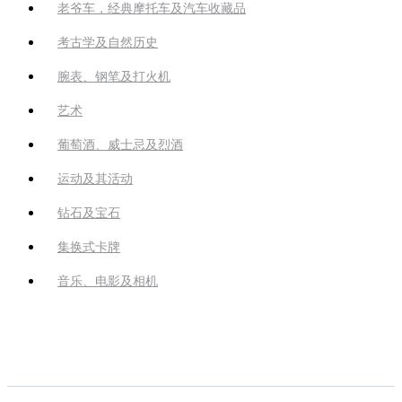
老爷车，经典摩托车及汽车收藏品
考古学及自然历史
腕表、钢笔及打火机
艺术
葡萄酒、威士忌及烈酒
运动及其活动
钻石及宝石
集换式卡牌
音乐、电影及相机