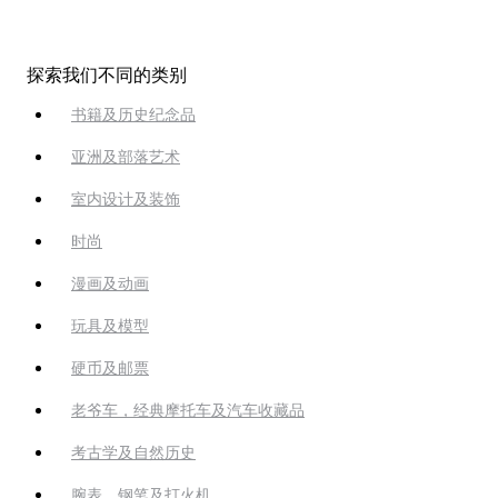
探索我们不同的类别
书籍及历史纪念品
亚洲及部落艺术
室内设计及装饰
时尚
漫画及动画
玩具及模型
硬币及邮票
老爷车，经典摩托车及汽车收藏品
考古学及自然历史
腕表、钢笔及打火机