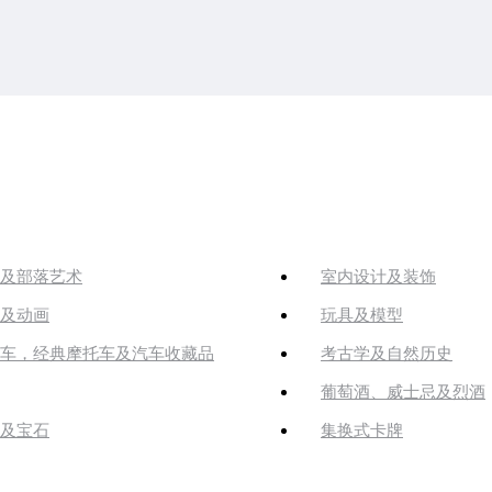
及部落艺术
室内设计及装饰
及动画
玩具及模型
车，经典摩托车及汽车收藏品
考古学及自然历史
葡萄酒、威士忌及烈酒
及宝石
集换式卡牌