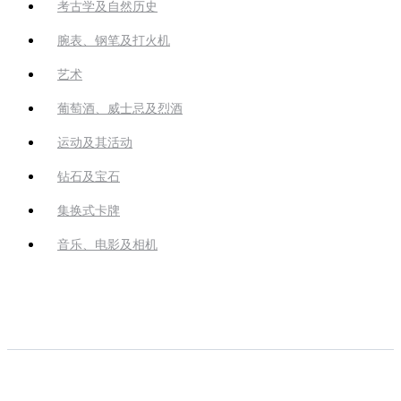
考古学及自然历史
腕表、钢笔及打火机
艺术
葡萄酒、威士忌及烈酒
运动及其活动
钻石及宝石
集换式卡牌
音乐、电影及相机