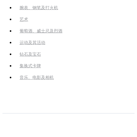
腕表、钢笔及打火机
艺术
葡萄酒、威士忌及烈酒
运动及其活动
钻石及宝石
集换式卡牌
音乐、电影及相机