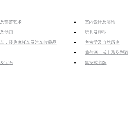
及部落艺术
室内设计及装饰
及动画
玩具及模型
车，经典摩托车及汽车收藏品
考古学及自然历史
葡萄酒、威士忌及烈酒
及宝石
集换式卡牌