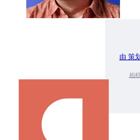
由 策
相机